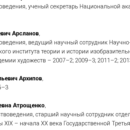
воведения, ученый секретарь Национальной а
евич Арсланов
,
воведения, ведущий научный сотрудник Научно
ого института теории и истории изобразитель
емии художеств – 2007–2; 2009–3; 2011–2; 2013
льевич Архипов
,
5–3
евна Атрощенко
,
ствоведения, старший научный сотрудник отде
 XIX – начала ХХ века Государственной Треть