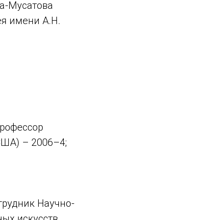
ва-Мусатова
я имени А.Н.
профессор
США) – 2006–4;
трудник Научно-
ных искусств