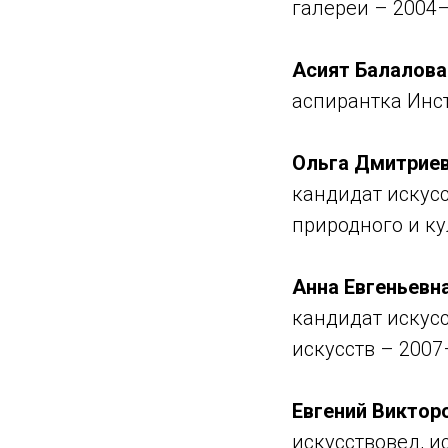
галереи – 2004
Асият Балалова
аспирантка Инст
Ольга Дмитрие
кандидат искус
природного и к
Анна Евгеньевн
кандидат искус
искусств – 2007
Евгений Виктор
искусствовед, и