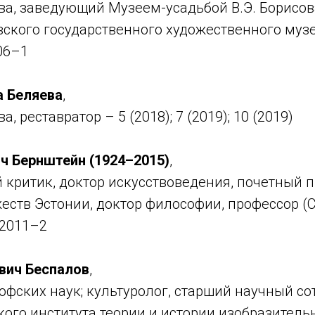
тва, заведующий Музеем-усадьбой В.Э. Борисо
ского государственного художественного музе
06–1
 Беляева
,
а, реставратор – 5 (2018); 7 (2019); 10 (2019)
ч Бернштейн (1924–2015)
,
 критик, доктор искусствоведения, почетный 
еств Эстонии, доктор философии, профессор (
 2011–2
вич Беспалов
,
фских наук; культуролог, старший научный со
ого института теории и истории изобразитель