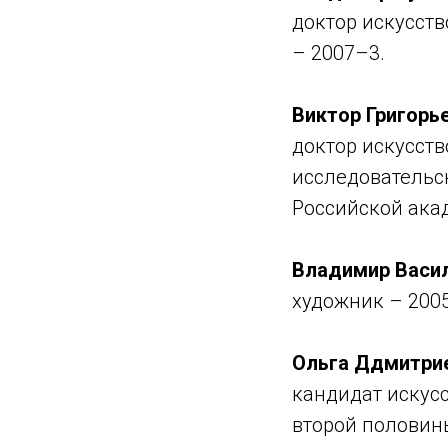
доктор искусст
– 2007–3.
Виктор Григорь
доктор искусст
исследовательск
Российской акад
Владимир Васи
художник – 200
Ольга Ддмитри
кандидат искус
второй половины