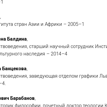
–1
,
итута стран Азии и Африки – 2005–1
вна Балдина
,
ствоведения, старший научный сотрудник Инст
ультурного наследия – 2014–4
а Банцекова
,
ствоведения, заведующая отделом графики Ль
–4.
ович Барабанов
,
сторик философии, почетный доктор теологии 