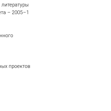
й литературы
ета – 2005–1
енного
ных проектов