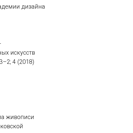
кадемии дизайна
-
ных искусств
–2; 4 (2018)
ла живописи
яковской