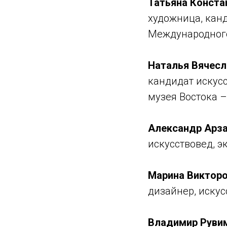
Татьяна Конста
художница, кан
Международного
Наталья Вячесл
кандидат искус
музея Востока –
Александр Арза
искусствовед, э
Марина Викторо
дизайнер, искус
Владимир Руви