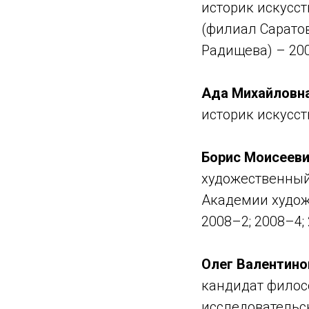
историк искусс
(филиал Саратов
Радищева) – 20
Ада Михайловна
историк искусств
Борис Моисееви
художественный
Академии худож
2008–2; 2008–4;
Олег Валентино
кандидат филосо
исследовательск